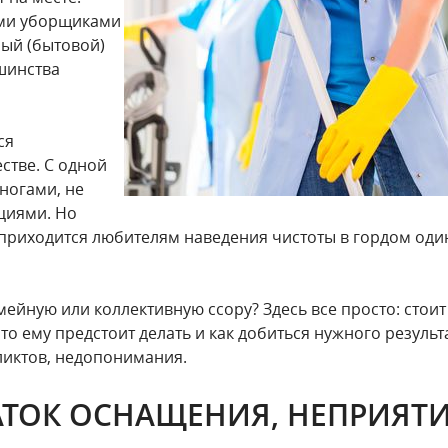
ыми уборщиками
ный (бытовой)
шинства
ся
стве. С одной
 ногами, не
циями. Но
 приходится любителям наведения чистоты в гордом оди
мейную или коллективную ссору? Здесь все просто: стои
о ему предстоит делать и как добиться нужного результа
иктов, недопонимания.
АТОК ОСНАЩЕНИЯ, НЕПРИЯТИ