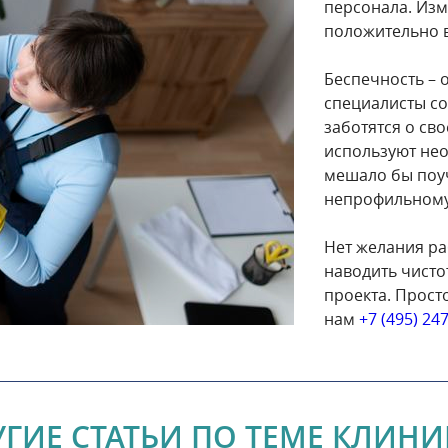
персонала. Из
положительно в
Беспечность – 
специалисты со
заботятся о св
используют нео
мешало бы поу
непрофильному
Нет желания ра
наводить чисто
проекта. Просто
нам
+7 (495) 24
УГИЕ СТАТЬИ ПО ТЕМЕ КЛИНИ