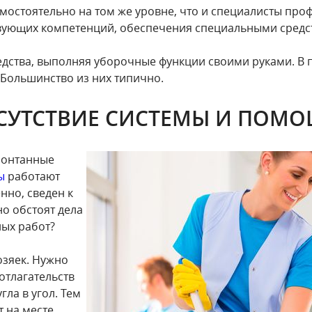
остоятельно на том же уровне, что и специалисты про
твующих компетенций, обеспечения специальными средст
едства, выполняя уборочные функции своими руками. В 
 Большинство из них типично.
СУТСТВИЕ СИСТЕМЫ И ПОМ
спонтанные
ы
работают
нно, сведен к
но обстоят дела
ых работ?
озяек. Нужно
 отлагательств
гла в угол. Тем
 на месте.