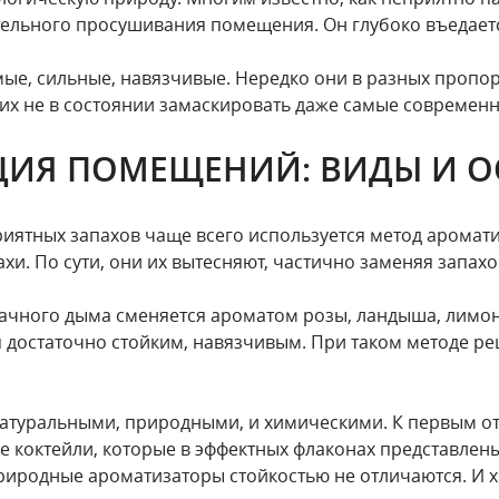
тельного просушивания помещения. Он глубоко въедает
мые, сильные, навязчивые. Нередко они в разных пропо
них не в состоянии замаскировать даже самые современ
ЦИЯ ПОМЕЩЕНИЙ: ВИДЫ И О
риятных запахов чаще всего используется метод аромати
и. По сути, они их вытесняют, частично заменяя запах
бачного дыма сменяется ароматом розы, ландыша, лимон
ся достаточно стойким, навязчивым. При таком методе 
натуральными, природными, и химическими. К первым от
кие коктейли, которые в эффектных флаконах представлены
риродные ароматизаторы стойкостью не отличаются. И