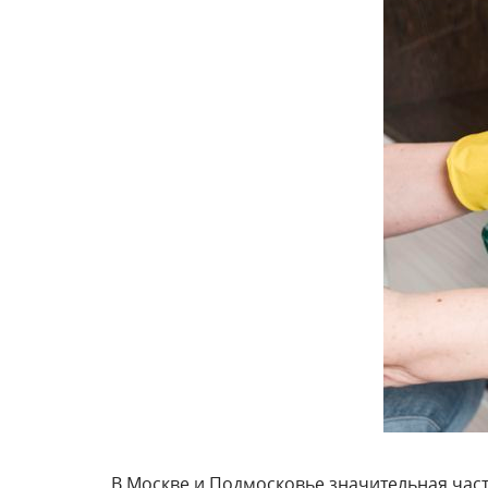
В Москве и Подмосковье значительная част